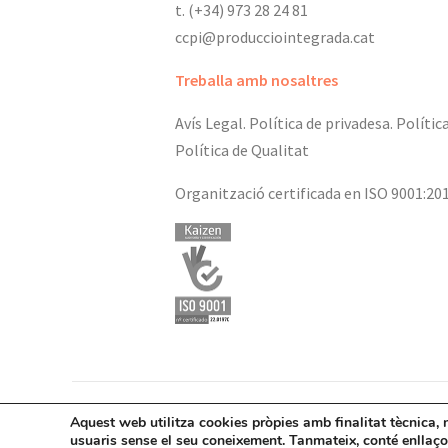
t. (+34) 973 28 24 81
ccpi@producciointegrada.cat
Treballa amb nosaltres
Avís Legal.
Política de privadesa.
Polític
Política de Qualitat
Organització certificada en ISO 9001:20
Aquest web utilitza cookies pròpies amb finalitat tècnica, 
usuaris sense el seu coneixement. Tanmateix, conté enllaços
© Consell C