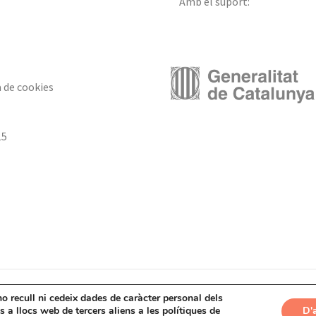
Amb el suport:
a de cookies
15
no recull ni cedeix dades de caràcter personal dels
 a llocs web de tercers aliens a les polítiques de
D'
atalà de la Producció Integrada. Disseny i desenvolupament web:
S